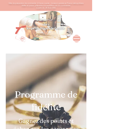
Délai de préparation de commande: 2-4 jours ouvrés -
Livraison gratuite en France métropolitaine
​Atelier en pause: préparation et expédition de vos commandes
à partir du 20 Août 2026
Programme de
fidélité
Gagnez des points et
échangez-les contre des