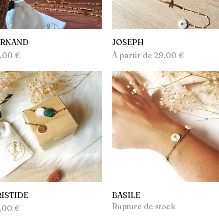
Aperçu rapide
Aperçu rapide
ERNAND
JOSEPH
ix
Prix promotionnel
,00 €
À partir de
29,00 €
Aperçu rapide
Aperçu rapide
RISTIDE
BASILE
Rupture de stock
ix
,00 €