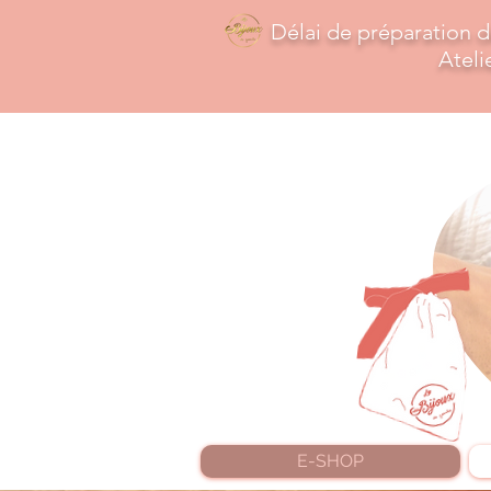
Délai de préparation 
​Atel
E-SHOP