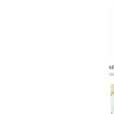
S
Pr
26