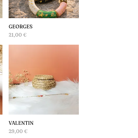
Aperçu rapide
GEORGES
Prix
21,00 €
Aperçu rapide
VALENTIN
Prix
29,00 €