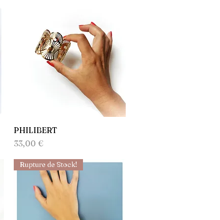
Aperçu rapide
PHILIBERT
Prix
33,00 €
Rupture de Stock!