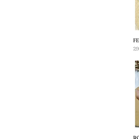
FE
Pr
29
R