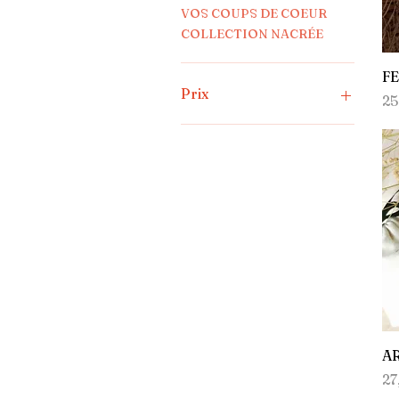
VOS COUPS DE COEUR
COLLECTION NACRÉE
F
Prix
Pr
25
21 €
33 €
A
Pr
27