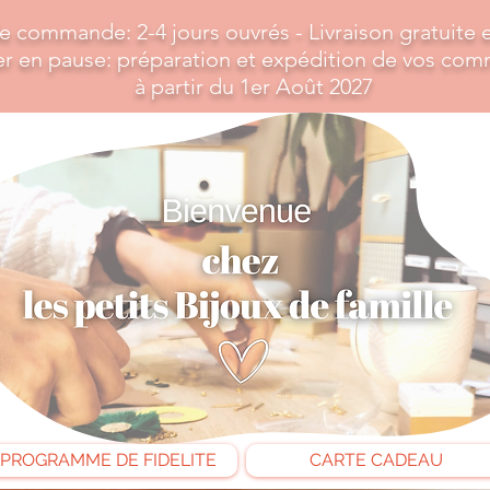
de commande: 2-4 jours ouvrés -
Livraison gratuite
ier en pause: préparation et expédition de vos co
à partir du 1er Août 2027
PROGRAMME DE FIDELITE
CARTE CADEAU