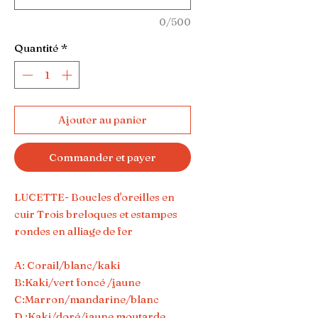
0/500
Quantité
*
Ajouter au panier
Commander et payer
LUCETTE- Boucles d'oreilles en
cuir Trois breloques et estampes
rondes en alliage de fer
A: Corail/blanc/kaki
B:Kaki/vert foncé /jaune
C:Marron/mandarine/blanc
D :Kaki/doré/jaune moutarde