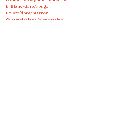
E :Blanc/doré/rouge
F :Vert/doré/marron
G: camel/blanc/bleu marine
H: kaki/blanc/rose framboise
I: rose lilas/blanc/vert foncé
J: marine/doré/blanc
K: Camel blanc kaki
N’hésitez pas à nous contacter si
vous souhaitez un coloris en
particulier pour assortir à votre
tenue! N'hésitez pas à suivre les
petits bijoux de famille sur
instagram ou facebook!
Emballage et Entretien
Mes bijoux sont préparés avec soin et